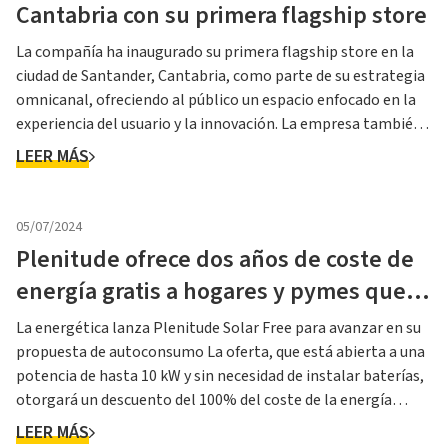
Cantabria con su primera flagship store
La compañía ha inaugurado su primera flagship store en la
ciudad de Santander, Cantabria, como parte de su estrategia
omnicanal, ofreciendo al público un espacio enfocado en la
experiencia del usuario y la innovación. La empresa también
sigue impulsando su crecimiento en el mercado ibérico,
LEER MÁS
donde ya cuenta con más de 400.000 clientes y planea ll...
05/07/2024
Plenitude ofrece dos años de coste de
energía gratis a hogares y pymes que
instalen placas solares
La energética lanza Plenitude Solar Free para avanzar en su
propuesta de autoconsumo La oferta, que está abierta a una
potencia de hasta 10 kW y sin necesidad de instalar baterías,
otorgará un descuento del 100% del coste de la energía
Plenitude, sociedad controlada por Eni, lanza en España la
LEER MÁS