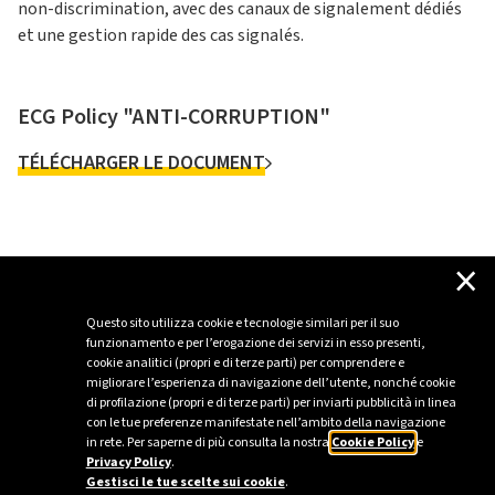
non-discrimination, avec des canaux de signalement dédiés
et une gestion rapide des cas signalés.
ECG Policy "ANTI-CORRUPTION"
TÉLÉCHARGER LE DOCUMENT
×
Tous les documents
Questo sito utilizza cookie e tecnologie similari per il suo
funzionamento e per l’erogazione dei servizi in esso presenti,
cookie analitici (propri e di terze parti) per comprendere e
migliorare l’esperienza di navigazione dell’utente, nonché cookie
di profilazione (propri e di terze parti) per inviarti pubblicità in linea
con le tue preferenze manifestate nell’ambito della navigazione
in rete. Per saperne di più consulta la nostra
Cookie Policy
e
Privacy Policy
.
Gestisci le tue scelte sui cookie
.