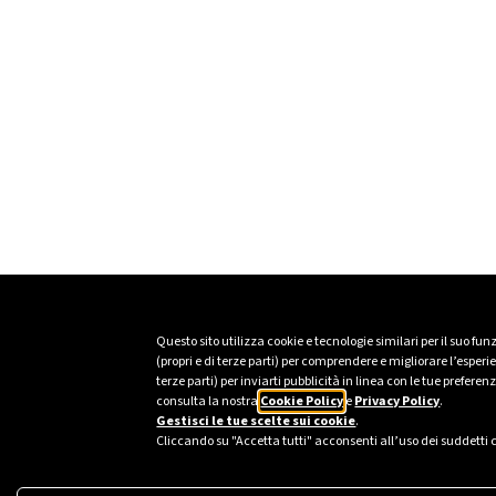
Questo sito utilizza cookie e tecnologie similari per il suo fu
(propri e di terze parti) per comprendere e migliorare l’esper
terze parti) per inviarti pubblicità in linea con le tue prefer
consulta la nostra
Cookie Policy
e
Privacy Policy
.
Gestisci le tue scelte sui cookie
.
Cliccando su "Accetta tutti" acconsenti all’uso dei suddetti 