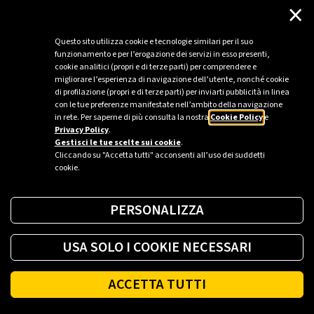
×
Spegni la luce e
accendi il coraggio, il
Questo sito utilizza cookie e tecnologie similari per il suo
magico mondo di
funzionamento e per l’erogazione dei servizi in esso presenti,
Lucilla e Ombro ti
cookie analitici (propri e di terze parti) per comprendere e
migliorare l’esperienza di navigazione dell’utente, nonché cookie
aspetta.
di profilazione (propri e di terze parti) per inviarti pubblicità in linea
con le tue preferenze manifestate nell’ambito della navigazione
Premi l'interruttore
in rete. Per saperne di più consulta la nostra
Cookie Policy
e
Privacy Policy
.
Gestisci le tue scelte sui cookie
.
Cliccando su "Accetta tutti" acconsenti all’uso dei suddetti
cookie.
PERSONALIZZA
USA SOLO I COOKIE NECESSARI
ACCETTA TUTTI