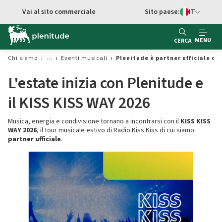
Vai al contenuto principale
Vai al sito commerciale
Sito paese:
IT
Switch di Ling
MENU
CERCA
Chi siamo
Eventi musicali
Plenitude è partner ufficiale de
L'estate inizia con Plenitude e
il KISS KISS WAY 2026
Musica, energia e condivisione tornano a incontrarsi con il
KISS KISS
WAY 2026
, il tour musicale estivo di Radio Kiss Kiss di cui siamo
partner ufficiale
.