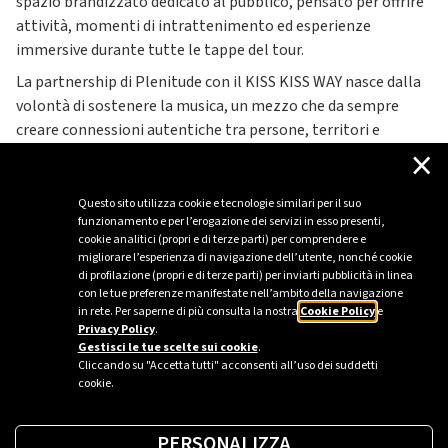
spazio brandizzato dedicato al pubblico, pensato per offrire
attività, momenti di intrattenimento ed esperienze
immersive durante tutte le tappe del tour.
La partnership di Plenitude con il KISS KISS WAY nasce dalla
volontà di sostenere la musica, un mezzo che da sempre
creare connessioni autentiche tra persone, territori e
×
momenti di intrattenimento diffuso.
Questo sito utilizza cookie e tecnologie similari per il suo
funzionamento e per l’erogazione dei servizi in esso presenti,
Vuoi scoprire altre iniziative ed eventi?
cookie analitici (propri e di terze parti) per comprendere e
migliorare l’esperienza di navigazione dell’utente, nonché cookie
di profilazione (propri e di terze parti) per inviarti pubblicità in linea
con le tue preferenze manifestate nell’ambito della navigazione
Scopri di più
in rete. Per saperne di più consulta la nostra
Cookie Policy
e
Privacy Policy
.
Gestisci le tue scelte sui cookie
.
Cliccando su "Accetta tutti" acconsenti all’uso dei suddetti
cookie.
PERSONALIZZA