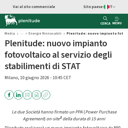
Vai al contenuto principale
Vai al sito commerciale
Sito paese:
IT
Switch di Ling
MENU
CERCA
Media
Energie Rinnovabili
Plenitude: nuovo impianto fotovo
Plenitude: nuovo impianto
fotovoltaico al servizio degli
stabilimenti di STAT
Milano, 10 giugno 2026 - 10:45 CET
Le due Società hanno firmato un PPA
(
Power Purchase
1
Agreement
)
on-site
della durata di 15 anni