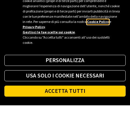
Contatti
cookie analitici (propri e di terze parti) per comprendere e
migliorare l’esperienza di navigazione dell’utente, nonché cookie
di profilazione (propri e di terze parti) per inviarti pubblicità in linea
Ufficio stampa Plenitude - Milano
con le tue preferenze manifestate nell’ambito della navigazione
in rete. Per saperne di più consulta la nostra
Cookie Policy
e
ufficio.stampa@eniplenitude.com
Privacy Policy
.
Gestisci le tue scelte sui cookie
.
Cliccando su "Accetta tutti" acconsenti all’uso dei suddetti
cookie.
PERSONALIZZA
USA SOLO I COOKIE NECESSARI
ACCETTA TUTTI
Footer