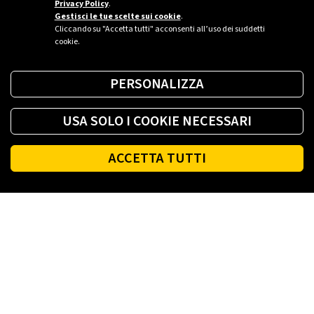
Privacy Policy
.
Gestisci le tue scelte sui cookie
.
Cliccando su "Accetta tutti" acconsenti all’uso dei suddetti
cookie.
PERSONALIZZA
USA SOLO I COOKIE NECESSARI
ACCETTA TUTTI
Footer
PLENITUDE
LINK UTILI
SOCIAL