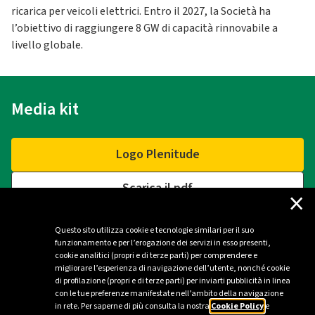
ricarica per veicoli elettrici. Entro il 2027, la Società ha
l’obiettivo di raggiungere 8 GW di capacità rinnovabile a
livello globale.
Media kit
Logo Plenitude
Scarica il pdf
×
Questo sito utilizza cookie e tecnologie similari per il suo
funzionamento e per l’erogazione dei servizi in esso presenti,
Contatti
cookie analitici (propri e di terze parti) per comprendere e
migliorare l’esperienza di navigazione dell’utente, nonché cookie
di profilazione (propri e di terze parti) per inviarti pubblicità in linea
Ufficio stampa Plenitude - Milano
con le tue preferenze manifestate nell’ambito della navigazione
in rete. Per saperne di più consulta la nostra
Cookie Policy
e
ufficio.stampa@eniplenitude.com