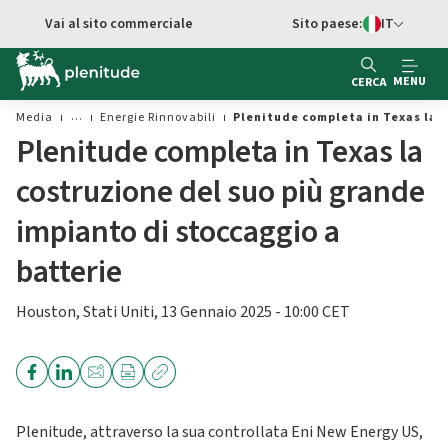
Vai al contenuto principale
Vai al sito commerciale
Sito paese:
IT
Switch di Ling
MENU
CERCA
Media
Energie Rinnovabili
Plenitude completa in Texas la c
Plenitude completa in Texas la
costruzione del suo più grande
impianto di stoccaggio a
batterie
Houston, Stati Uniti, 13 Gennaio 2025 - 10:00 CET
Plenitude, attraverso la sua controllata Eni New Energy US,