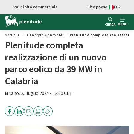
Vai al contenuto principale
Vai al sito commerciale
Sito paese:
IT
Switch di Ling
MENU
CERCA
Media
Energie Rinnovabili
Plenitude completa realizzazione
Plenitude completa
realizzazione di un nuovo
parco eolico da 39 MW in
Calabria
Milano, 25 luglio 2024 - 12:00 CET