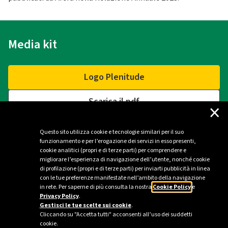
Media kit
Logo Plenitude
Scarica il pdf
×
Questo sito utilizza cookie e tecnologie similari per il suo
funzionamento e per l’erogazione dei servizi in esso presenti,
Contatti
cookie analitici (propri e di terze parti) per comprendere e
migliorare l’esperienza di navigazione dell’utente, nonché cookie
di profilazione (propri e di terze parti) per inviarti pubblicità in linea
Ufficio stampa Plenitude - Milano
con le tue preferenze manifestate nell’ambito della navigazione
in rete. Per saperne di più consulta la nostra
Cookie Policy
e
ufficio.stampa@eniplenitude.com
Privacy Policy
.
Gestisci le tue scelte sui cookie
.
Cliccando su "Accetta tutti" acconsenti all’uso dei suddetti
cookie.