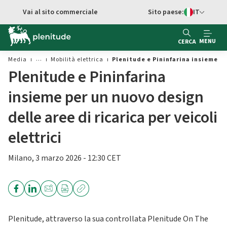
Vai al contenuto principale
Vai al sito commerciale
Sito paese:
IT
Switch di Ling
MENU
CERCA
Media
Mobilità elettrica
Plenitude e Pininfarina insieme per
Plenitude e Pininfarina
insieme per un nuovo design
delle aree di ricarica per veicoli
elettrici
Milano, 3 marzo 2026 - 12:30 CET
Plenitude, attraverso la sua controllata Plenitude On The