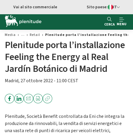
Vai al contenuto principale
Vai al sito commerciale
Sito paese:
IT
Switch di Ling
MENU
CERCA
Media
Retail
Plenitude porta l’installazione Feeling the 
Plenitude porta l’installazione
Feeling the Energy al Real
Jardín Botánico di Madrid
Madrid, 27 ottobre 2022 - 11:00 CEST
Plenitude, Società Benefit controllata da Eni che integra la
produzione da rinnovabili, la vendita di servizi energetici e
una vasta rete di punti di ricarica per veicoli elettrici,