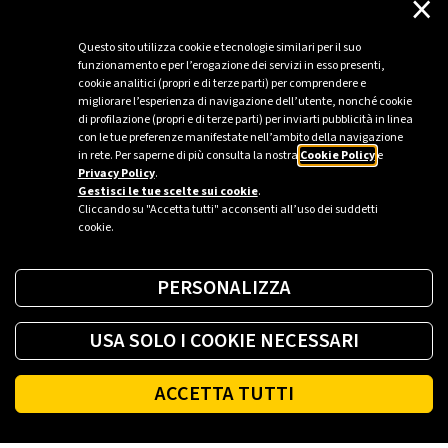
×
Questo sito utilizza cookie e tecnologie similari per il suo
funzionamento e per l’erogazione dei servizi in esso presenti,
Contatti
cookie analitici (propri e di terze parti) per comprendere e
migliorare l’esperienza di navigazione dell’utente, nonché cookie
di profilazione (propri e di terze parti) per inviarti pubblicità in linea
Ufficio stampa Plenitude - Milano
con le tue preferenze manifestate nell’ambito della navigazione
in rete. Per saperne di più consulta la nostra
Cookie Policy
e
ufficio.stampa@eniplenitude.com
Privacy Policy
.
Gestisci le tue scelte sui cookie
.
Cliccando su "Accetta tutti" acconsenti all’uso dei suddetti
cookie.
PERSONALIZZA
USA SOLO I COOKIE NECESSARI
ACCETTA TUTTI