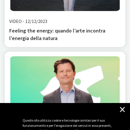
VIDEO
-
12/12/2023
Feeling the energy: quando l’arte incontra
l’energia della natura
×
Questo sito utilizza cookie e tecnologie similari per il suo
funzionamento e per l’erogazione dei servizi in esso presenti,
VIDEO
-
07/11/2023