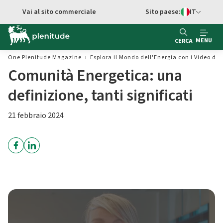
Vai al contenuto principale
Vai al sito commerciale
Sito paese:
IT
Switch di Ling
MENU
CERCA
One Plenitude Magazine
Esplora il Mondo dell'Energia con i Video di 
Comunità Energetica: una
definizione, tanti significati
21 febbraio 2024