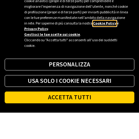
cookie analitici (propri e di terze parti) per comprendere e
migliorare l’esperienza di navigazione dell’utente, nonché cookie
Global Sustainable Supply Chain: la visione di
di profilazione (propri e di terze parti) per inviarti pubblicità in linea
Plenitude
con le tue preferenze manifestate nell’ambito della navigazione
in rete. Per saperne di più consulta la nostra
Cookie Policy
e
Privacy Policy
.
Gestisci le tue scelte sui cookie
.
Cliccando su "Accetta tutti" acconsenti all’uso dei suddetti
cookie.
PERSONALIZZA
USA SOLO I COOKIE NECESSARI
ACCETTA TUTTI
Footer