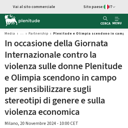
Vai al contenuto principale
Vai al sito commerciale
Sito paese:
IT
Switch di Ling
MENU
CERCA
Media
Partnership
Plenitude e Olimpia scendono in campo p
In occasione della Giornata
Internazionale contro la
violenza sulle donne Plenitude
e Olimpia scendono in campo
per sensibilizzare sugli
stereotipi di genere e sulla
violenza economica
Milano, 20 Novembre 2024 - 10:00 CET