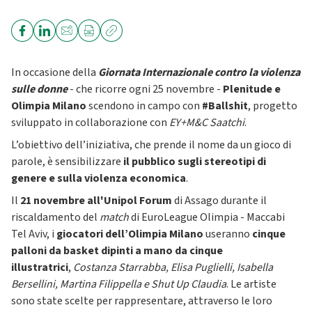
In occasione della
Giornata Internazionale contro la violenza
sulle donne
- che ricorre ogni 25 novembre -
Plenitude e
Olimpia Milano
scendono in campo con
#Ballshit
,
progetto
sviluppato in collaborazione con
EY+M&C Saatchi
.
L’obiettivo dell’iniziativa, che prende il nome da un gioco di
parole, è sensibilizzare
il pubblico sugli stereotipi di
genere e sulla violenza economica
.
Il
21 novembre all'Unipol Forum
di Assago durante il
riscaldamento
del
match
di EuroLeague Olimpia - Maccabi
Tel Aviv, i
giocatori dell’Olimpia Milano
useranno
cinque
palloni da basket
dipinti a mano da cinque
illustratrici
,
Costanza Starrabba, Elisa Puglielli, Isabella
Bersellini, Martina Filippella e Shut Up Claudia
. Le artiste
sono state scelte per rappresentare, attraverso le loro