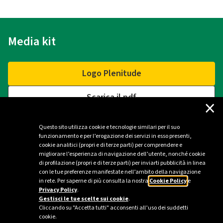
Media kit
Logo Plenitude
Scarica il pdf
×
Questo sito utilizza cookie e tecnologie similari per il suo
funzionamento e per l’erogazione dei servizi in esso presenti,
Contatti
cookie analitici (propri e di terze parti) per comprendere e
migliorare l’esperienza di navigazione dell’utente, nonché cookie
di profilazione (propri e di terze parti) per inviarti pubblicità in linea
Ufficio stampa Plenitude - Milano
con le tue preferenze manifestate nell’ambito della navigazione
in rete. Per saperne di più consulta la nostra
Cookie Policy
e
ufficio.stampa@eniplenitude.com
Privacy Policy
.
Gestisci le tue scelte sui cookie
.
Cliccando su "Accetta tutti" acconsenti all’uso dei suddetti
cookie.