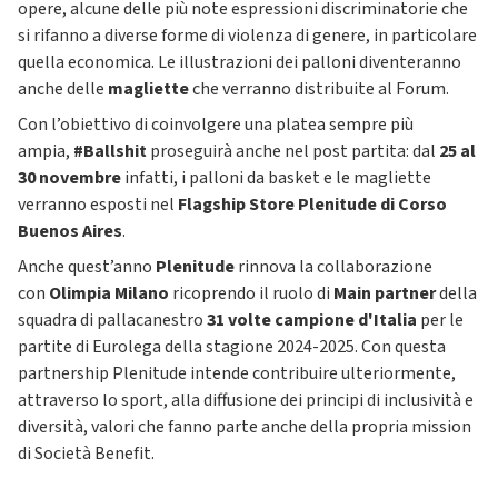
opere, alcune delle più note espressioni discriminatorie che
si rifanno a diverse forme di violenza di genere, in particolare
quella economica. Le illustrazioni dei palloni diventeranno
anche delle
magliette
che verranno distribuite al Forum.
Con l’obiettivo di coinvolgere una platea sempre più
ampia,
#Ballshit
proseguirà anche nel post partita: dal
25 al
30 novembre
infatti, i palloni da basket e le magliette
verranno esposti nel
Flagship Store
Plenitude di Corso
Buenos Aires
.
Anche quest’anno
Plenitude
rinnova la collaborazione
con
Olimpia Milano
ricoprendo il ruolo di
Main partner
della
squadra di pallacanestro
31 volte campione d'Italia
per le
partite di Eurolega della stagione 2024-2025. Con questa
partnership Plenitude intende contribuire ulteriormente,
attraverso lo sport, alla diffusione dei principi di inclusività e
diversità, valori che fanno parte anche della propria mission
di Società Benefit.