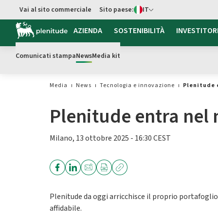
Switch di Lingua
Vai al sito commerciale
Sito paese:
IT
Vai al contenuto principale
AZIENDA
SOSTENIBILITÀ
INVESTITOR
Comunicati stampa
News
Media kit
Media
News
Tecnologia e innovazione
Plenitude e
Plenitude entra nel m
Milano, 13 ottobre 2025 - 16:30 CEST
Plenitude da oggi arricchisce il proprio portafoglio 
affidabile.