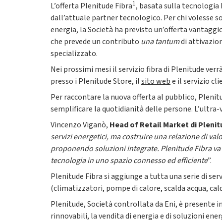
1
L’offerta Plenitude Fibra
, basata sulla tecnologi
dall’attuale partner tecnologico. Per chi volesse so
energia, la Società ha previsto un’offerta vantaggi
che prevede un contributo
una tantum
di attivazio
specializzato.
Nei prossimi mesi il servizio fibra di Plenitude ver
presso i Plenitude Store, il
sito web
e il servizio cli
Per raccontare la nuova offerta al pubblico, Pleni
semplificare la quotidianità delle persone. L’ultr
Vincenzo Viganò,
Head of Retail Market di Pleni
servizi energetici, ma costruire una relazione di va
proponendo soluzioni integrate. Plenitude Fibra va p
tecnologia in uno spazio connesso ed efficiente
”.
Plenitude Fibra si aggiunge a tutta una serie di serv
(climatizzatori, pompe di calore, scalda acqua, cal
Plenitude, Società controllata da Eni, è presente i
rinnovabili, la vendita di energia e di soluzioni energ