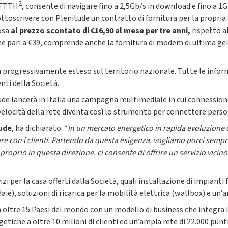
2
a FTTH
, consente di navigare fino a 2,5Gb/s in download e fino a 1G
ttoscrivere con Plenitude un contratto di fornitura per la propria a
osa
al prezzo scontato di €16,90 al mese per tre anni,
rispetto al
ne pari a €39, comprende anche la fornitura di modem di ultima ge
rà progressivamente esteso sul territorio nazionale. Tutte le infor
enti della Società.
tude lancerà in Italia una campagna multimediale in cui connession
a-velocità della rete diventa così lo strumento per connettere per
tude
, ha dichiarato: “
In un mercato energetico in rapida evoluzione c
lore con i clienti. Partendo da questa esigenza, vogliamo porci semp
roprio in questa direzione, ci consente di offrire un servizio vicino
izi per la casa offerti dalla Società, quali installazione di impianti
daie), soluzioni di ricarica per la mobilità elettrica (wallbox) e u
n oltre 15 Paesi del mondo con un modello di business che integra l
etiche a oltre 10 milioni di clienti ed un’ampia rete di 22.000 punti d