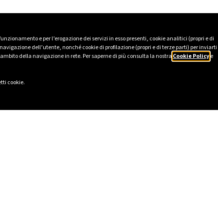
 funzionamento e per l’erogazione dei servizi in esso presenti, cookie analitici (propri e di
avigazione dell’utente, nonché cookie di profilazione (propri e di terze parti) per inviarti
’ambito della navigazione in rete. Per saperne di più consulta la nostra
Cookie Policy
e
tti cookie.
LI
SOCIAL
2025
LinkedIn
tico
Instagram
231
Facebook
lavery Statement
TikTok
I
YouTube