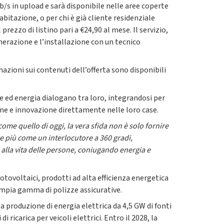
b/s in upload e sarà disponibile nelle aree coperte
bitazione, o per chi è già cliente residenziale
 prezzo di listino pari a
€24,90 al mese. Il servizio,
nerazione e l’installazione con un tecnico
mazioni sui contenuti dell’offerta sono disponibili
e ed energia dialogano tra loro, integrandosi per
sone e innovazione direttamente nelle loro case.
ome quello di oggi, la vera sfida non è solo fornire
re più come un interlocutore a 360 gradi,
 alla vita delle persone, coniugando energia e
 fotovoltaici, prodotti ad alta efficienza energetica
n’ampia gamma di polizze assicurative.
a produzione di energia elettrica da 4,5 GW di fonti
i ricarica per veicoli elettrici. Entro il 2028, la