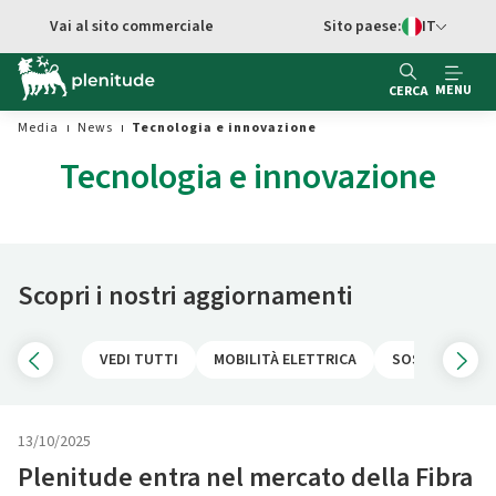
Vai al contenuto principale
Vai al sito commerciale
Sito paese:
IT
Switch di Ling
MENU
CERCA
Media
News
Tecnologia e innovazione
Tecnologia e innovazione
Scopri i nostri aggiornamenti
VEDI TUTTI
MOBILITÀ ELETTRICA
SOSTENIBILITÀ
13/10/2025
Plenitude entra nel mercato della Fibra