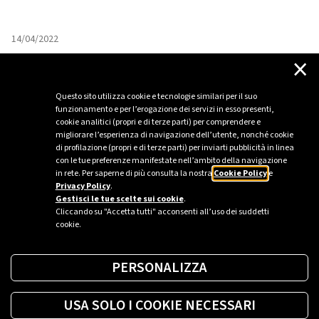
è quello di sensibilizzare il pubblico a pratiche maggiorme...
14/04/2022
×
Plenitude attiva il servizio di customer
care dedicato alle persone non udenti
Questo sito utilizza cookie e tecnologie similari per il suo
Plenitude, nuova identità di Eni gas e luce, da sempre alla
funzionamento e per l’erogazione dei servizi in esso presenti,
cookie analitici (propri e di terze parti) per comprendere e
continua ricerca di servizi innovativi per rispondere alle
migliorare l’esperienza di navigazione dell’utente, nonché cookie
esigenze dei propri clienti, ha integrato il proprio customer
di profilazione (propri e di terze parti) per inviarti pubblicità in linea
care con TELLIS. Questo servizio permette alle persone non
con le tue preferenze manifestate nell’ambito della navigazione
in rete. Per saperne di più consulta la nostra
Cookie Policy
e
udenti di accedere all’assistenza clienti attraverso il
LEGGI DI PIÙ
Privacy Policy
.
supporto di una videochiamata con interpreti qualif...
Gestisci le tue scelte sui cookie
.
Cliccando su "Accetta tutti" acconsenti all’uso dei suddetti
cookie.
PERSONALIZZA
USA SOLO I COOKIE NECESSARI