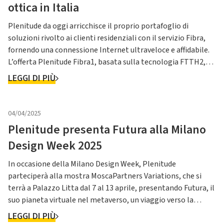
ottica in Italia
Plenitude da oggi arricchisce il proprio portafoglio di
soluzioni rivolto ai clienti residenziali con il servizio Fibra,
fornendo una connessione Internet ultraveloce e affidabile.
L’offerta Plenitude Fibra1, basata sulla tecnologia FTTH2,
consente di navigare fino a 2,5Gb/s in download e fino a
LEGGI DI PIÙ
1Gb/s in upload e sarà disponibile nelle aree cope...
04/04/2025
Plenitude presenta Futura alla Milano
Design Week 2025
In occasione della Milano Design Week, Plenitude
parteciperà alla mostra MoscaPartners Variations, che si
terrà a Palazzo Litta dal 7 al 13 aprile, presentando Futura, il
suo pianeta virtuale nel metaverso, un viaggio verso la
transizione energetica e nuove forme di energia. L’obiettivo
LEGGI DI PIÙ