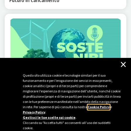
Futuro in caricamento
×
Questo sito utilizza cookie e tecnologie similari per il suo
funzionamento e per l’erogazione dei servizi in esso presenti,
cookie analitici (propri e di terze parti) per comprendere e
PODCAST
-
03/07/2024
migliorare l’esperienza di navigazione dell’utente, nonché cookie
di profilazione (propri e di terze parti) per inviarti pubblicità in linea
Sostenibilità on air
con le tue preferenze manifestate nell’ambito della navigazione
in rete. Per saperne di più consulta la nostra
Cookie Policy
e
Privacy Policy
.
Gestisci le tue scelte sui cookie
.
Cliccando su "Accetta tutti" acconsenti all’uso dei suddetti
cookie.