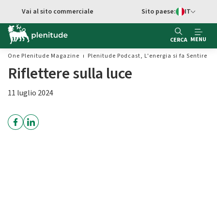
Vai al contenuto principale
Vai al sito commerciale
Sito paese:
IT
Switch di Ling
MENU
CERCA
One Plenitude Magazine
Plenitude Podcast, L'energia si fa Sentire
Riflettere sulla luce
11 luglio 2024