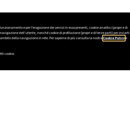
 funzionamento e per l’erogazione dei servizi in esso presenti, cookie analitici (propri e di
avigazione dell’utente, nonché cookie di profilazione (propri e di terze parti) per inviarti
’ambito della navigazione in rete. Per saperne di più consulta la nostra
Cookie Policy
e
tti cookie.
LI
SOCIAL
2025
LinkedIn
tico
Instagram
231
Facebook
lavery Statement
TikTok