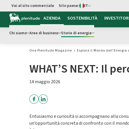
Switch di Lingua
Vai al sito commerciale
Sito paese:
IT
Vai al contenuto principale
AZIENDA
SOSTENIBILITÀ
INVESTITOR
Chi siamo
Aree di business
Storie di energia
One Plenitude Magazine
Esplora il Mondo dell'Energia 
WHAT’S NEXT: Il per
14 maggio 2026
Entusiasmo e curiosità si accompagnano alla consa
un’opportunità concreta di confronto con il mondo 