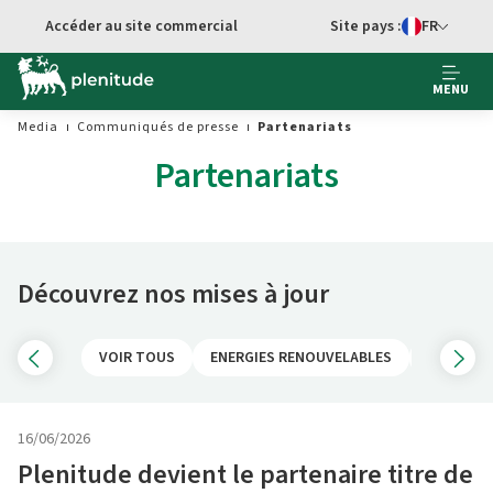
Aller au contenu principal
Accéder au site commercial
Site pays :
FR
Sélecteur de 
MENU
Media
Communiqués de presse
Partenariats
Partenariats
Découvrez nos mises à jour
VOIR TOUS
ENERGIES RENOUVELABLES
RETAIL
16/06/2026
Plenitude devient le partenaire titre de