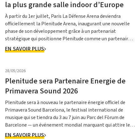
la plus grande salle indoor d’Europe
À partir du 1er juillet, Paris La Défense Arena deviendra
officiellement la Plenitude Arena, inaugurant une nouvelle
phase de son développement grâce à un partenariat
stratégique qui positionne Plenitude comme un partenaire
clé de la plus grande salle indoor d'Europe. Ce partenariat
EN SAVOIR PLUS
alimente l'ambition de l'Arena : façonner le lieu du futur – in...
28/05/2026
Plenitude sera Partenaire Energie de
Primavera Sound 2026
Plenitude sera à nouveau le partenaire énergie officiel de
Primavera Sound Barcelona, le festival international de
musique qui se tiendra du 3 au 7 juin au Parc del Fòrum de
Barcelone — un événement mondial marquant qui attire les
artistes de premier plan sur ses scènes. L'édition 2026
EN SAVOIR PLUS