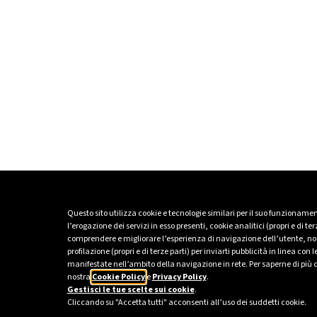
Questo sito utilizza cookie e tecnologie similari per il suo funzionamen
l’erogazione dei servizi in esso presenti, cookie analitici (propri e di ter
comprendere e migliorare l’esperienza di navigazione dell’utente, no
profilazione (propri e di terze parti) per inviarti pubblicità in linea con 
manifestate nell’ambito della navigazione in rete. Per saperne di più 
nostra
Cookie Policy
e
Privacy Policy
.
Gestisci le tue scelte sui cookie
.
Cliccando su "Accetta tutti" acconsenti all’uso dei suddetti cookie.