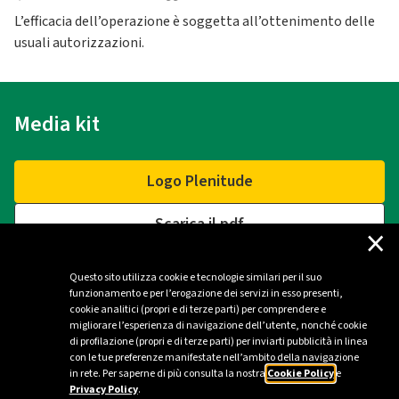
L’efficacia dell’operazione è soggetta all’ottenimento delle
usuali autorizzazioni.
Media kit
Logo Plenitude
Scarica il pdf
×
Questo sito utilizza cookie e tecnologie similari per il suo
funzionamento e per l’erogazione dei servizi in esso presenti,
Contatti
cookie analitici (propri e di terze parti) per comprendere e
migliorare l’esperienza di navigazione dell’utente, nonché cookie
di profilazione (propri e di terze parti) per inviarti pubblicità in linea
Ufficio stampa Plenitude - Milano
con le tue preferenze manifestate nell’ambito della navigazione
in rete. Per saperne di più consulta la nostra
Cookie Policy
e
ufficio.stampa@eniplenitude.com
Privacy Policy
.