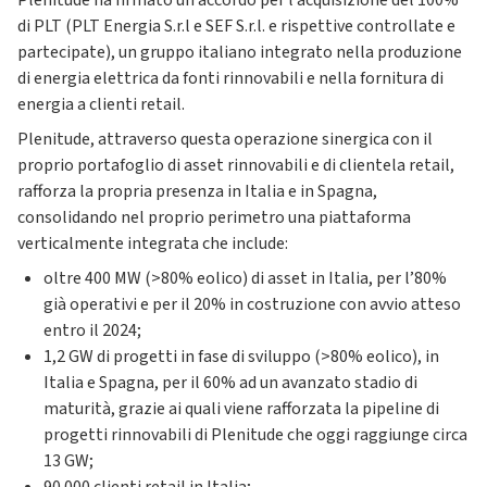
Plenitude ha firmato un accordo per l’acquisizione del 100%
di PLT (PLT Energia S.r.l e SEF S.r.l. e rispettive controllate e
partecipate), un gruppo italiano integrato nella produzione
di energia elettrica da fonti rinnovabili e nella fornitura di
energia a clienti retail.
Plenitude, attraverso questa operazione sinergica con il
proprio portafoglio di asset rinnovabili e di clientela retail,
rafforza la propria presenza in Italia e in Spagna,
consolidando nel proprio perimetro una piattaforma
verticalmente integrata che include:
oltre 400 MW (>80% eolico) di asset in Italia, per l’80%
già operativi e per il 20% in costruzione con avvio atteso
entro il 2024;
1,2 GW di progetti in fase di sviluppo (>80% eolico), in
Italia e Spagna, per il 60% ad un avanzato stadio di
maturità, grazie ai quali viene rafforzata la pipeline di
progetti rinnovabili di Plenitude che oggi raggiunge circa
13 GW;