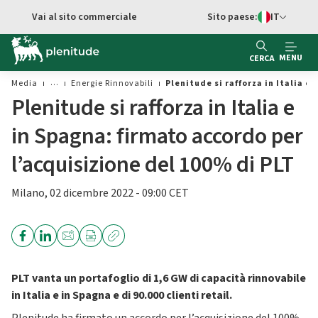
Vai al contenuto principale
Vai al sito commerciale
Sito paese:
IT
Switch di Ling
MENU
CERCA
Media
Energie Rinnovabili
Plenitude si rafforza in Italia e
Plenitude si rafforza in Italia e
in Spagna: firmato accordo per
l’acquisizione del 100% di PLT
Milano, 02 dicembre 2022 - 09:00 CET
PLT vanta un portafoglio di 1,6 GW di capacità rinnovabile
in Italia e in Spagna e di 90.000 clienti retail.