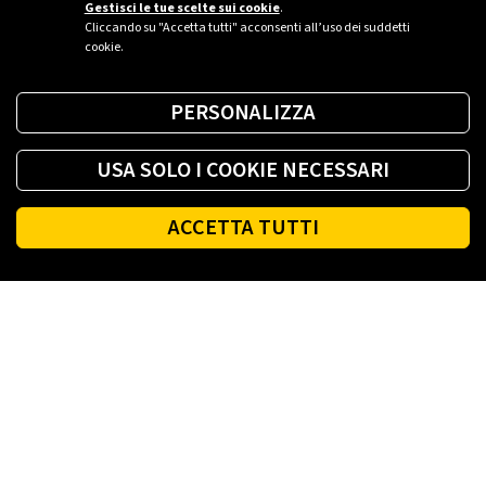
Gestisci le tue scelte sui cookie
.
Cliccando su "Accetta tutti" acconsenti all’uso dei suddetti
cookie.
PERSONALIZZA
USA SOLO I COOKIE NECESSARI
ACCETTA TUTTI
Footer
PLENITUDE
LINK UTILI
SOCIAL
ACCESSIBILITÀ
TERMINI E CONDIZIONI