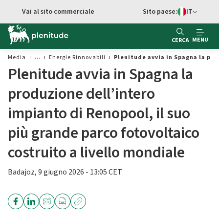
Vai al contenuto principale
Vai al sito commerciale
Sito paese:
IT
Switch di Ling
MENU
CERCA
Media
Energie Rinnovabili
Plenitude avvia in Spagna la pr
Plenitude avvia in Spagna la
produzione dell’intero
impianto di Renopool, il suo
più grande parco fotovoltaico
costruito a livello mondiale
Badajoz, 9 giugno 2026 - 13:05 CET