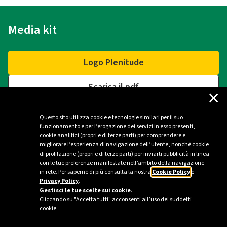
Media kit
Logo Plenitude
Scarica il pdf
×
Questo sito utilizza cookie e tecnologie similari per il suo
funzionamento e per l’erogazione dei servizi in esso presenti,
Contatti
cookie analitici (propri e di terze parti) per comprendere e
migliorare l’esperienza di navigazione dell’utente, nonché cookie
di profilazione (propri e di terze parti) per inviarti pubblicità in linea
Ufficio stampa Plenitude - Milano
con le tue preferenze manifestate nell’ambito della navigazione
in rete. Per saperne di più consulta la nostra
Cookie Policy
e
ufficio.stampa@eniplenitude.com
Privacy Policy
.
Gestisci le tue scelte sui cookie
.
Cliccando su "Accetta tutti" acconsenti all’uso dei suddetti
cookie.