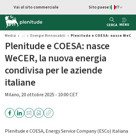
Vai al contenuto principale
Vai al sito commerciale
Sito paese:
IT
Switch di Ling
MENU
CERCA
Media
Energie Rinnovabili
Plenitude e COESA: nasce WeCER,
Plenitude e COESA: nasce
WeCER, la nuova energia
condivisa per le aziende
italiane
Milano, 20 ottobre 2025 - 10:00 CET
Plenitude e COESA, Energy Service Company (ESCo) italiana