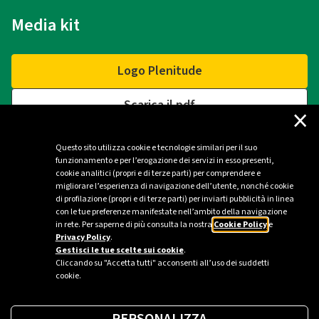
Media kit
Logo Plenitude
Scarica il pdf
×
Questo sito utilizza cookie e tecnologie similari per il suo
funzionamento e per l’erogazione dei servizi in esso presenti,
Contatti
cookie analitici (propri e di terze parti) per comprendere e
migliorare l’esperienza di navigazione dell’utente, nonché cookie
di profilazione (propri e di terze parti) per inviarti pubblicità in linea
Ufficio stampa Plenitude - Milano
con le tue preferenze manifestate nell’ambito della navigazione
in rete. Per saperne di più consulta la nostra
Cookie Policy
e
ufficio.stampa@eniplenitude.com
Privacy Policy
.
Gestisci le tue scelte sui cookie
.
Cliccando su "Accetta tutti" acconsenti all’uso dei suddetti
cookie.