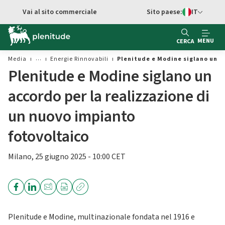
Vai al contenuto principale
Vai al sito commerciale
Sito paese:
IT
Switch di Ling
MENU
CERCA
Media
Energie Rinnovabili
Plenitude e Modine siglano un ac
Plenitude e Modine siglano un
accordo per la realizzazione di
un nuovo impianto
fotovoltaico
Milano, 25 giugno 2025 - 10:00 CET
Plenitude e Modine, multinazionale fondata nel 1916 e