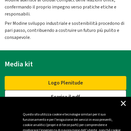
Modine aderisce al Global Compact delle Nazioni Unite,
confermando il proprio impegno verso pratiche etiche e
responsabili.
Per Modine sviluppo industriale e sostenibilità procedono di
pari passo, contribuendo a costruire un futuro più pulito e
consapevole.
Media kit
Logo Plenitude
Scarica il pdf
×
Questo sito utilizza cookie e tecnologie similari per il suo
funzionamento e per l’erogazione dei servizi in esso presenti,
Contatti
cookie analitici (propri e di terze parti) per comprendere e
migliorare l’esperienza di navigazione dell’utente, nonché cookie