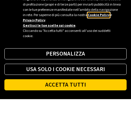
di profilazione (propri e di terze parti) per inviarti pubblicità in linea
Ufficio stampa Plenitude - Milano
con le tue preferenze manifestate nell’ambito della navigazione
in rete. Per saperne di più consulta la nostra
Cookie Policy
e
ufficio.stampa@eniplenitude.com
Privacy Policy
.
Gestisci le tue scelte sui cookie
.
Cliccando su "Accetta tutti" acconsenti all’uso dei suddetti
cookie.
PERSONALIZZA
USA SOLO I COOKIE NECESSARI
ACCETTA TUTTI
Footer
PLENITUDE