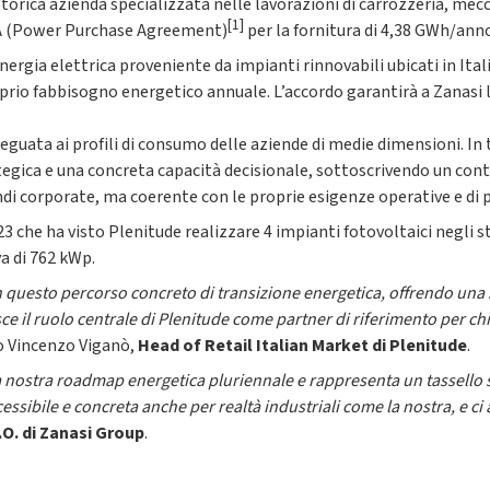
storica azienda specializzata nelle lavorazioni di carrozzeria, mecc
[1]
PA (Power Purchase Agreement)
per la fornitura di 4,38 GWh/anno
ergia elettrica proveniente da impianti rinnovabili ubicati in Italia
oprio fabbisogno energetico annuale. L’accordo garantirà a Zanasi la
adeguata ai profili di consumo delle aziende di medie dimensioni. In
ategica e una concreta capacità decisionale, sottoscrivendo un cont
i corporate, ma coerente con le proprie esigenze operative e di p
3 che ha visto Plenitude realizzare 4 impianti fotovoltaici negli s
a di 762 kWp.
questo percorso concreto di transizione energetica, offrendo una s
sce il ruolo centrale di Plenitude come partner di riferimento per ch
o Vincenzo Viganò,
Head of Retail Italian Market di Plenitude
.
a nostra roadmap energetica pluriennale e rappresenta un tassello s
cessibile e concreta anche per realtà industriali come la nostra, e 
E.O. di Zanasi Group
.