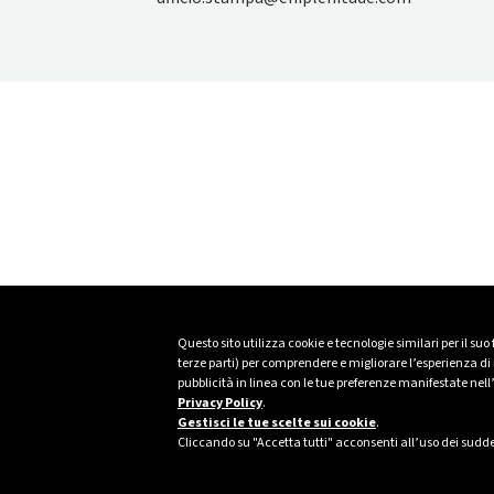
Questo sito utilizza cookie e tecnologie similari per il suo
terze parti) per comprendere e migliorare l’esperienza di n
pubblicità in linea con le tue preferenze manifestate nell
Privacy Policy
.
Gestisci le tue scelte sui cookie
.
Cliccando su "Accetta tutti" acconsenti all’uso dei sudde