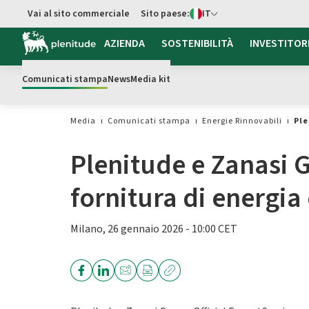
Switch di Lingua
Vai al sito commerciale
Sito paese:
IT
Vai al contenuto principale
AZIENDA
SOSTENIBILITÀ
INVESTITOR
Comunicati stampa
News
Media kit
Media
Comunicati stampa
Energie Rinnovabili
Ple
Plenitude e Zanasi 
fornitura di energia 
Milano, 26 gennaio 2026 - 10:00 CET