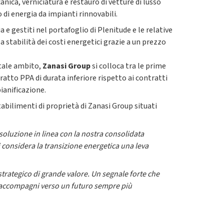
anica, verniciatura e restauro di vetture di lusso
 di energia da impianti rinnovabili.
 e gestiti nel portafoglio di Plenitude e le relative
 stabilità dei costi energetici grazie a un prezzo
 tale ambito,
Zanasi Group
si colloca tra le prime
ratto PPA di durata inferiore rispetto ai contratti
ianificazione.
tabilimenti di proprietà di Zanasi Group situati
oluzione in linea con la nostra consolidata
i considera la transizione energetica una leva
trategico di grande valore. Un segnale forte che
ci accompagni verso un futuro sempre più