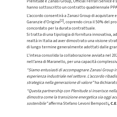
Plenitude e Zanasi Group, Official Ferrari Service e 
hanno sottoscritto un contratto quadriennale P
L’accordo consentirà a Zanasi Group di acquistare en
[2]
Garanzie d’Origine
, coprendo circa il 50% del pr
concordato per la durata contrattuale.
Si tratta di una tipologia di fornitura innovativa, 
realtà in Italia ad aver dimostrato una visione str
di lungo termine generalmente adottati dalle grand
L’intesa consolida la collaborazione avviata nel 202
nell’area di Maranello, per una capacità complessiv
“Siamo entusiasti di accompagnare Zanasi Group in 
esperienza industriale nel settore. L’accordo ribadi
strategica nella generazione di valore”
ha dichiarat
“Questa partnership con Plenitude si inserisce nell
dimostra come la transizione energetica sia oggi ac
sostenibile”
afferma Stefano Levoni Bemposti
, C.