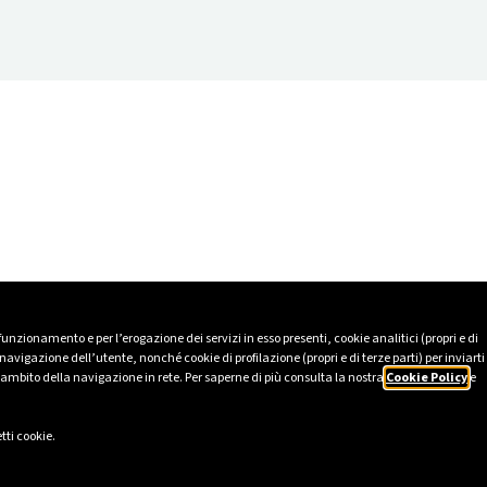
 funzionamento e per l’erogazione dei servizi in esso presenti, cookie analitici (propri e di
avigazione dell’utente, nonché cookie di profilazione (propri e di terze parti) per inviarti
’ambito della navigazione in rete. Per saperne di più consulta la nostra
Cookie Policy
e
tti cookie.