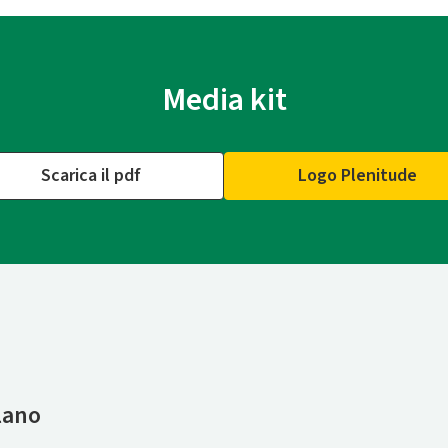
Media kit
Scarica il pdf
Logo Plenitude
lano