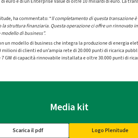
i di euro e di un Enterprise Value di oltre 10 miliardi di euro. La tr
nitude, ha commentato: “
ll completamento di questa transazione è
 la struttura finanziaria. Questa operazione ci offre un rinnovato im
ro modello di business”.
 un modello di business che integra la produzione di energia elettr
ilioni di clienti ed un’ampia rete di 20.000 punti di ricarica pubblic
 7 GW di capacità rinnovabile installata e oltre 30.000 punti di ricar
Media kit
Scarica il pdf
Logo Plenitude