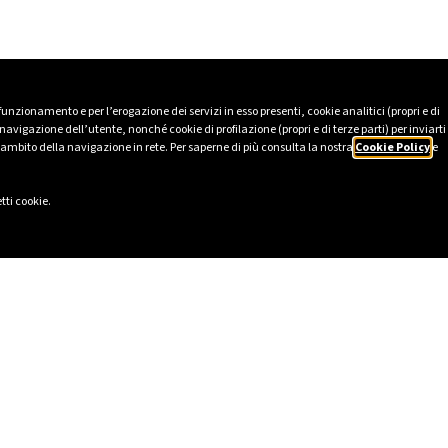
 funzionamento e per l’erogazione dei servizi in esso presenti, cookie analitici (propri e di
avigazione dell’utente, nonché cookie di profilazione (propri e di terze parti) per inviarti
’ambito della navigazione in rete. Per saperne di più consulta la nostra
Cookie Policy
e
tti cookie.
LI
SOCIAL
2025
LinkedIn
tico
Instagram
231
Facebook