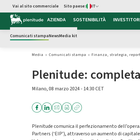
Switch di Lingua
Vai al sito commerciale
Sito paese:
IT
Vai al contenuto principale
AZIENDA
SOSTENIBILITÀ
INVESTITOR
Comunicati stampa
News
Media kit
Media
Comunicati stampa
Finanza, strategia, repor
Plenitude: completat
Milano, 08 marzo 2024 - 14:30 CET
Plenitude comunica il perfezionamento dell’operazi
Partners (‘EIP’), attraverso un aumento di capitale 