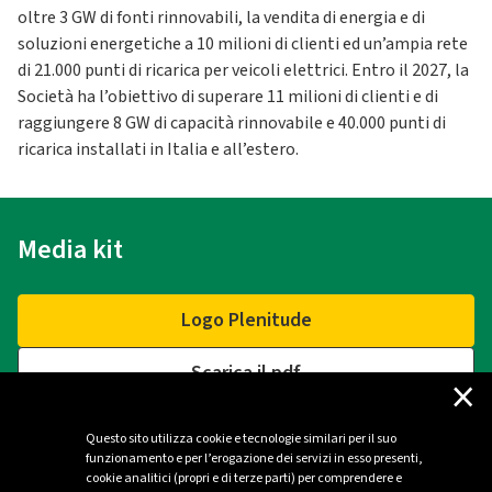
oltre 3 GW di fonti rinnovabili, la vendita di energia e di
soluzioni energetiche a 10 milioni di clienti ed un’ampia rete
di 21.000 punti di ricarica per veicoli elettrici. Entro il 2027, la
Società ha l’obiettivo di superare 11 milioni di clienti e di
raggiungere 8 GW di capacità rinnovabile e 40.000 punti di
ricarica installati in Italia e all’estero.
Media kit
Logo Plenitude
Scarica il pdf
×
Questo sito utilizza cookie e tecnologie similari per il suo
funzionamento e per l’erogazione dei servizi in esso presenti,
Contatti
cookie analitici (propri e di terze parti) per comprendere e