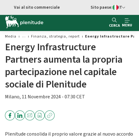
Vai al contenuto principale
Vai al sito commerciale
Sito paese:
IT
Switch di Ling
MENU
CERCA
Media
Finanza, strategia, report
Energy Infrastructure Part
Energy Infrastructure
Partners aumenta la propria
partecipazione nel capitale
sociale di Plenitude
Milano, 11 Novembre 2024 - 07:30 CET
Plenitude consolida il proprio valore grazie al nuovo accordo