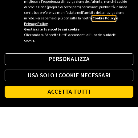
migliorare l’esperienza di navigazione dell’utente, nonché cookie
di profilazione (propri e di terze parti) per inviarti pubblicità in linea
Ufficio stampa Plenitude - Milano
con le tue preferenze manifestate nell’ambito della navigazione
in rete. Per saperne di più consulta la nostra
Cookie Policy
e
ufficio.stampa@eniplenitude.com
Privacy Policy
.
Gestisci le tue scelte sui cookie
.
Cliccando su "Accetta tutti" acconsenti all’uso dei suddetti
cookie.
PERSONALIZZA
USA SOLO I COOKIE NECESSARI
ACCETTA TUTTI
Footer
PLENITUDE