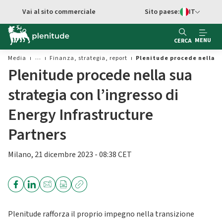
Vai al contenuto principale
Vai al sito commerciale
Sito paese:
IT
Switch di Ling
MENU
CERCA
Media
Finanza, strategia, report
Plenitude procede nella su
Plenitude procede nella sua
strategia con l’ingresso di
Energy Infrastructure
Partners
Milano, 21 dicembre 2023 - 08:38 CET
Plenitude rafforza il proprio impegno nella transizione