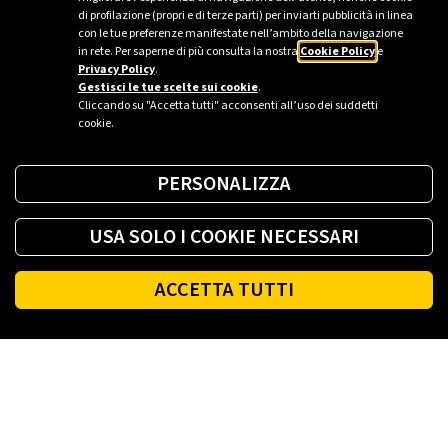
di profilazione (propri e di terze parti) per inviarti pubblicità in linea
Ufficio stampa Plenitude - Milano
con le tue preferenze manifestate nell’ambito della navigazione
in rete. Per saperne di più consulta la nostra
Cookie Policy
e
ufficio.stampa@eniplenitude.com
Privacy Policy
.
Gestisci le tue scelte sui cookie
.
Cliccando su "Accetta tutti" acconsenti all’uso dei suddetti
cookie.
PERSONALIZZA
USA SOLO I COOKIE NECESSARI
ACCETTA TUTTI
Footer
PLENITUDE