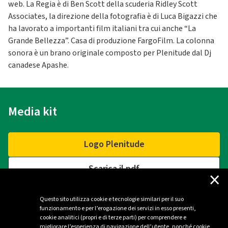
web. La Regia è di Ben Scott della scuderia Ridley Scott
Associates, la direzione della fotografia è di Luca Bigazzi che
ha lavorato a importanti film italiani tra cui anche “La
Grande Bellezza”. Casa di produzione FargoFilm. La colonna
sonora è un brano originale composto per Plenitude dal Dj
canadese Apashe.
Media kit
Logo Plenitude
Scarica il pdf
×
Questo sito utilizza cookie e tecnologie similari per il suo
funzionamento e per l’erogazione dei servizi in esso presenti,
Contatti
cookie analitici (propri e di terze parti) per comprendere e
migliorare l’esperienza di navigazione dell’utente, nonché cookie