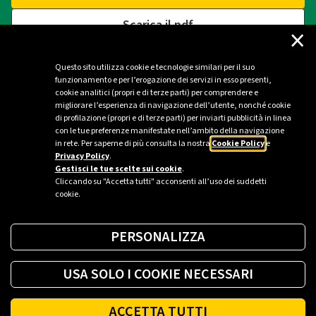
Scarica il pdf
×
Questo sito utilizza cookie e tecnologie similari per il suo
funzionamento e per l’erogazione dei servizi in esso presenti,
Contatti
cookie analitici (propri e di terze parti) per comprendere e
migliorare l’esperienza di navigazione dell’utente, nonché cookie
di profilazione (propri e di terze parti) per inviarti pubblicità in linea
Ufficio stampa Plenitude - Milano
con le tue preferenze manifestate nell’ambito della navigazione
in rete. Per saperne di più consulta la nostra
Cookie Policy
e
ufficio.stampa@eniplenitude.com
Privacy Policy
.
Gestisci le tue scelte sui cookie
.
Cliccando su "Accetta tutti" acconsenti all’uso dei suddetti
cookie.
PERSONALIZZA
USA SOLO I COOKIE NECESSARI
ACCETTA TUTTI