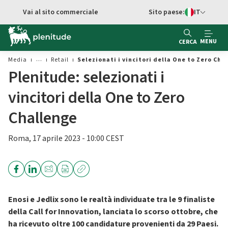
Vai al contenuto principale
Vai al sito commerciale
Sito paese:
IT
Switch di Ling
MENU
CERCA
Media
Retail
Selezionati i vincitori della One to Zero Cha
Plenitude: selezionati i
vincitori della One to Zero
Challenge
Roma, 17 aprile 2023 - 10:00 CEST
Enosi e Jedlix sono le realtà individuate tra le 9 finaliste
della Call for Innovation, lanciata lo scorso ottobre, che
ha ricevuto oltre 100 candidature provenienti da 29 Paesi.