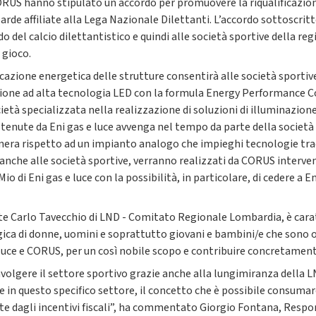
US hanno stipulato un accordo per promuovere la riqualificazione
rde affiliate alla Lega Nazionale Dilettanti. L’accordo sottoscritt
del calcio dilettantistico e quindi alle società sportive della reg
 gioco.
ificazione energetica delle strutture consentirà alle società sporti
zione ad alta tecnologia LED con la formula Energy Performance Con
età specializzata nella realizzazione di soluzioni di illuminazion
enute da Eni gas e luce avvenga nel tempo da parte della società 
nera rispetto ad un impianto analogo che impieghi tecnologie tradi
nche alle società sportive, verranno realizzati da CORUS intervent
o di Eni gas e luce con la possibilità, in particolare, di cedere a En
nte Carlo Tavecchio di LND - Comitato Regionale Lombardia, è carat
gica di donne, uomini e soprattutto giovani e bambini/e che sono o
e luce e CORUS, per un così nobile scopo e contribuire concretamen
volgere il settore sportivo grazie anche alla lungimiranza della
in questo specifico settore, il concetto che è possibile consumare
te dagli incentivi fiscali”, ha commentato Giorgio Fontana, Respons