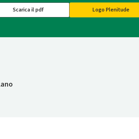
Scarica il pdf
Logo Plenitude
lano