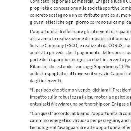
Comitato Regionale Lombardia, Eni gas e luce e COR
proprietà o concessione alle società sportive lomba
concreto sostegno e un contributo pratico al mondo 
giovani atleti che ogni giorno corrono sui campi da
L’opportunità di effettuare gli interventi di riqual
attraverso la realizzazione di impianti di illumina
Service Company (ESCO) e realizzati da CORUS, soci
adottata prevede che il pagamento delle spese sost
parte del risparmio energetico che l'intervento ge
Rilancio) che estende i vantaggi Superbonus 110% a
adibiti a spogliatoi attraverso il servizio CappottoMi
dagli interventi.
“Il periodo che stiamo vivendo, dichiara il Preside
impatto sulla robustezza fisica, motoria e psicolo
entusiasti di avviare una partnership con Eni gas 
“Con quest’ accordo, abbiamo l’opportunità di coin
cammino energetico virtuoso per perseguire, anche 
tecnologie all’avanguardia e alle opportunità offer