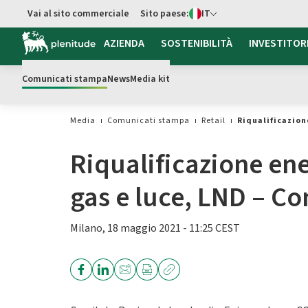
Switch di Lingua
Vai al sito commerciale
Sito paese:
IT
Vai al contenuto principale
AZIENDA
SOSTENIBILITÀ
INVESTITOR
Comunicati stampa
News
Media kit
Media
Comunicati stampa
Retail
Riqualificazion
Riqualificazione ene
gas e luce, LND – C
Milano, 18 maggio 2021 - 11:25 CEST