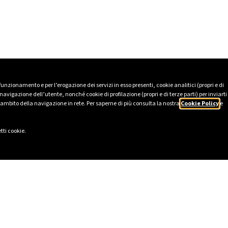
 funzionamento e per l’erogazione dei servizi in esso presenti, cookie analitici (propri e di
avigazione dell’utente, nonché cookie di profilazione (propri e di terze parti) per inviarti
’ambito della navigazione in rete. Per saperne di più consulta la nostra
Cookie Policy
e
tti cookie.
LI
SOCIAL