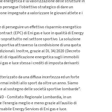
 energetica e la valorizzazione delle strutture in
o persegue l’obiettivo strategico di dare un
ione impegnate a valorizzare le giovani atlete e i
ve di perseguire un effettivo risparmio energetico
tract (EPC) di Eni gas e luce in qualità di Energy
e soprattutto nel settore sportivo. La soluzione
sportiva attraverso la condivisione di una quota
zionali. Inoltre, grazie al DL 34/2020 (Decreto
i di riqualificazione energetica sugli immobili
i gas e luce stessa i crediti di imposta derivanti
terizzato da una diffusa incertezza ed un forte
rmai inibiti allo sport da oltre un anno. Siamo
te al sostegno delle società sportive lombarde”.
 LND - Comitato Regionale Lombardia, in un
 l’energia meglio e meno grazie all’ausilio di
abile Energy Services di Eni gas e luce.