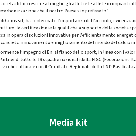
società di far crescere al meglio gli atleti e le atlete in impianti 
ecarbonizzazione che il nostro Paese si è prefissato”.
i Corus srl, ha confermato l’importanza dell’accordo, evidenziando
tture, le certificazioni e le qualifiche a supporto delle società s
a in opera di soluzioni innovative per l’efficientamento energeti
un concreto rinnovamento e miglioramento del mondo del calcio in
ormente l’impegno di Eni al fianco dello sport, in linea con i valori
 Partner di tutte le 19 squadre nazionali della FIGC (Federazione Ita
ortivo che culturale con il Comitato Regionale della LND Basilicata 
Media kit