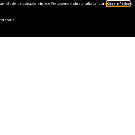
’ambito della navigazione in rete. Per saperne di più consulta la nostra
Cookie Policy
e
tti cookie.
LI
SOCIAL
2025
LinkedIn
tico
Instagram
231
Facebook
lavery Statement
TikTok
I
YouTube
HSE
 Sostenibilità e Relazione
o
lowing – gestione delle
ioni
scritta al Registro Unico degli