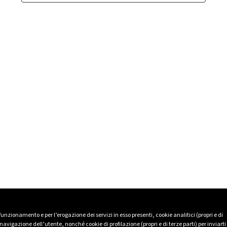
 funzionamento e per l’erogazione dei servizi in esso presenti, cookie analitici (propri e di
avigazione dell’utente, nonché cookie di profilazione (propri e di terze parti) per inviarti