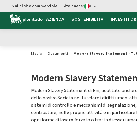
Switch di Lingua
Vai al sito commerciale
Sito paese:
IT
Vai al contenuto principale
AZIENDA
SOSTENIBILITÀ
INVESTITOR
Media
Documenti
Modern Slavery Statement - Tut
Modern Slavery Statemen
Modern Slavery Statement di Eni, adottato anche 
della nostra Società nel tutelare i diritti umani at
sistemi di controllo e meccanismi di segnalazione, 
contrastare, nelle proprie attività e in particolare
ogni forma di lavoro forzato o tratta di esseri uman