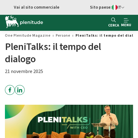
Vai al contenuto principale
Vai al sito commerciale
Sito paese:
IT
Switch di Ling
MENU
CERCA
One Plenitude Magazine
Persone
PleniTalks: il tempo del dialo
PleniTalks: il tempo del
dialogo
21 novembre 2025