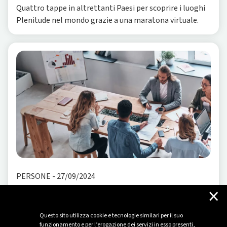
Quattro tappe in altrettanti Paesi per scoprire i luoghi
Plenitude nel mondo grazie a una maratona virtuale.
PERSONE
-
27/09/2024
×
"Together for the Future": l'innovazione nasce
dal confronto
Questo sito utilizza cookie e tecnologie similari per il suo
La Call for Innovation che ha già coinvolto le persone
funzionamento e per l’erogazione dei servizi in esso presenti,