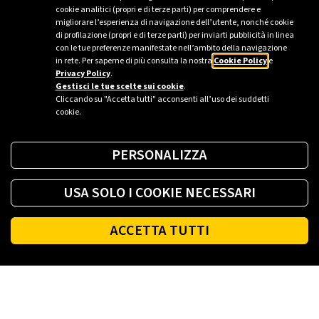
Plenitude in tutto il mondo in passato, ripartirà con una
cookie analitici (propri e di terze parti) per comprendere e
migliorare l’esperienza di navigazione dell’utente, nonché cookie
nuova edizione a ottobre, ancora una volta nel segno
di profilazione (propri e di terze parti) per inviarti pubblicità in linea
del futuro e della partecipazione attiva.
con le tue preferenze manifestate nell’ambito della navigazione
in rete. Per saperne di più consulta la nostra
Cookie Policy
e
Privacy Policy
.
Gestisci le tue scelte sui cookie
.
Cliccando su "Accetta tutti" acconsenti all’uso dei suddetti
cookie.
PERSONALIZZA
USA SOLO I COOKIE NECESSARI
ACCETTA TUTTI
Footer