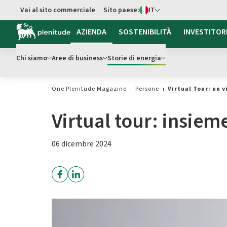
Switch di Lingua
Vai al sito commerciale
Sito paese:
IT
Vai al contenuto principale
AZIENDA
SOSTENIBILITÀ
INVESTITOR
Chi siamo
Aree di business
Storie di energia
One Plenitude Magazine
Persone
Virtual Tour: un v
Virtual tour: insieme
06 dicembre 2024