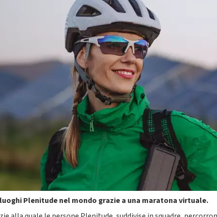
i luoghi Plenitude nel mondo grazie a una maratona virtuale.
razie alla quale le persone Plenitude, suddivise in squadre, percorr