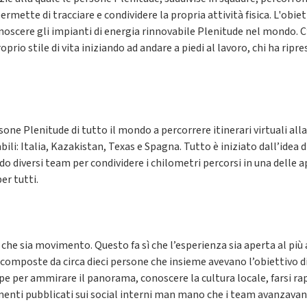
ermette di tracciare e condividere la propria attività fisica. L'obie
 conoscere gli impianti di energia rinnovabile Plenitude nel mondo. C
prio stile di vita iniziando ad andare a piedi al lavoro, chi ha ripr
ne Plenitude di tutto il mondo a percorrere itinerari virtuali alla
bili: Italia, Kazakistan, Texas e Spagna. Tutto è iniziato dall’idea
o diversi team per condividere i chilometri percorsi in una delle app
er tutti.
o che sia movimento. Questo fa sì che l’esperienza sia aperta al più
no composte da circa dieci persone che insieme avevano l’obiettivo
e per ammirare il panorama, conoscere la cultura locale, farsi rapir
menti pubblicati sui social interni man mano che i team avanzava