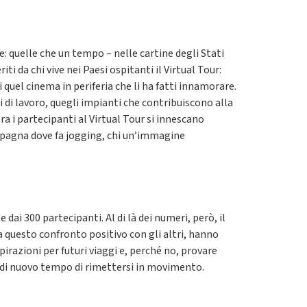
e: quelle che un tempo – nelle cartine degli Stati
i da chi vive nei Paesi ospitanti il Virtual Tour:
quel cinema in periferia che li ha fatti innamorare.
i di lavoro, quegli impianti che contribuiscono alla
ra i partecipanti al Virtual Tour si innescano
 campagna dove fa jogging, chi un’immagine
ai 300 partecipanti. Al di là dei numeri, però, il
 a questo confronto positivo con gli altri, hanno
irazioni per futuri viaggi e, perché no, provare
à di nuovo tempo di rimettersi in movimento.