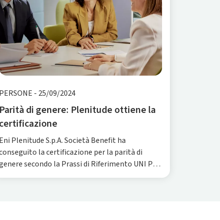
PERSONE
-
25/09/2024
Parità di genere: Plenitude ottiene la
certificazione
Eni Plenitude S.p.A. Società Benefit ha
conseguito la certificazione per la parità di
genere secondo la Prassi di Riferimento UNI PdR
125:2022, strumento nato per incoraggiare le
aziende italiane ad adottare misure concrete per
colmare il divario di gener