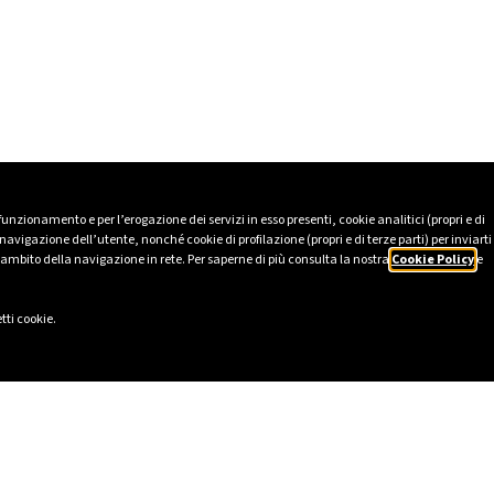
 funzionamento e per l’erogazione dei servizi in esso presenti, cookie analitici (propri e di
avigazione dell’utente, nonché cookie di profilazione (propri e di terze parti) per inviarti
’ambito della navigazione in rete. Per saperne di più consulta la nostra
Cookie Policy
e
tti cookie.