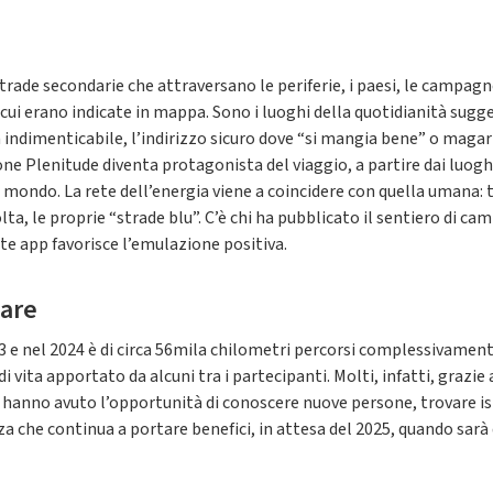
strade secondarie che attraversano le periferie, i paesi, le campagn
ui erano indicate in mappa. Sono i luoghi della quotidianità suggerit
indimenticabile, l’indirizzo sicuro dove “si mangia bene” o magari 
sone Plenitude diventa protagonista del viaggio, a partire dai luogh
l mondo. La rete dell’energia viene a coincidere con quella umana: t
volta, le proprie “strade blu”. C’è chi ha pubblicato il sentiero di
te app favorisce l’emulazione positiva.
nare
 e nel 2024 è di circa 56mila chilometri percorsi complessivamente d
i vita apportato da alcuni tra i partecipanti. Molti, infatti, grazie
: hanno avuto l’opportunità di conoscere nuove persone, trovare isp
za che continua a portare benefici, in attesa del 2025, quando sar