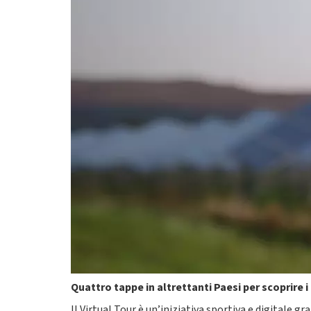
Quattro tappe in altrettanti Paesi per scoprire 
Il Virtual Tour è un’iniziativa sportiva e digitale g