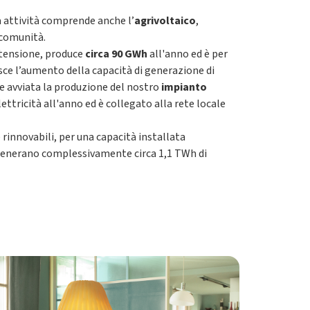
a attività comprende anche l’
agrivoltaico
,
 comunità.
stensione, produce
circa 90
GWh
all'anno ed è per
isce l’aumento della capacità di generazione di
he avviata la produzione del nostro
impianto
ettricità all'anno ed è collegato alla rete locale
 rinnovabili, per una capacità installata
set generano complessivamente circa 1,1 TWh di