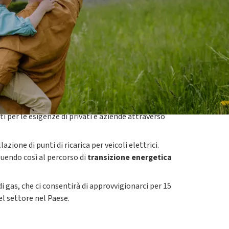
i per le esigenze di privati e aziende attraverso
zione di punti di ricarica per veicoli elettrici.
buendo così al percorso di
transizione energetica
 gas, che ci consentirà di approvvigionarci per 15
el settore nel Paese.