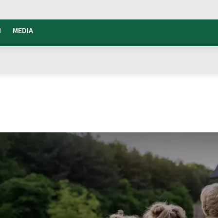
I
MEDIA
pegno in Francia
 Francia