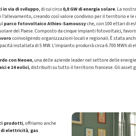
 in via di sviluppo
, di cui circa
0,8 GW di energia solare
. La nostr
 l’allevamento, creando così valore condiviso per il territorio e le
ul
parco fotovoltaico Athies-Samoussy
che, con 100 ettari di e
a solare del Paese. Composto da cinque impianti fotovoltaici, favor
lavoro
coinvolgendo organizzazioni locali e regionali. È stata anc
acità installata di 5 MW. L'impianto produrrà circa 6.700 MWh di el
rdo con Neoen
, una delle aziende leader nel settore delle energie
ci e 14 eolici
, distribuiti su tutto il territorio francese. Gli as
di
prodotti
, offriamo anche
di elettricità
,
gas