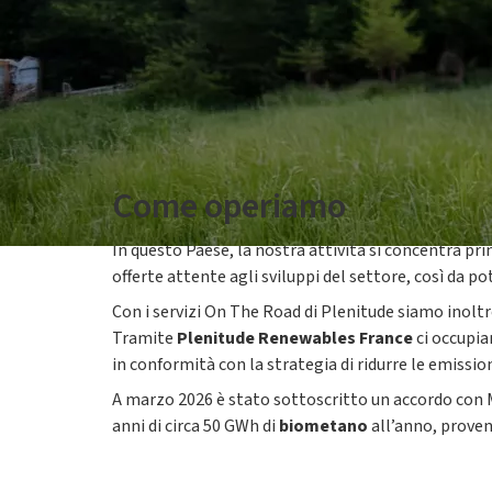
Come operiamo
In questo Paese, la nostra attività si concentra pr
offerte attente agli sviluppi del settore, così da p
Con i servizi On The Road di Plenitude siamo inoltre
Tramite
Plenitude Renewables France
ci occupia
in conformità con la strategia di ridurre le emissio
A marzo 2026 è stato sottoscritto un accordo con Me
anni di circa 50 GWh di
biometano
all’anno, proven