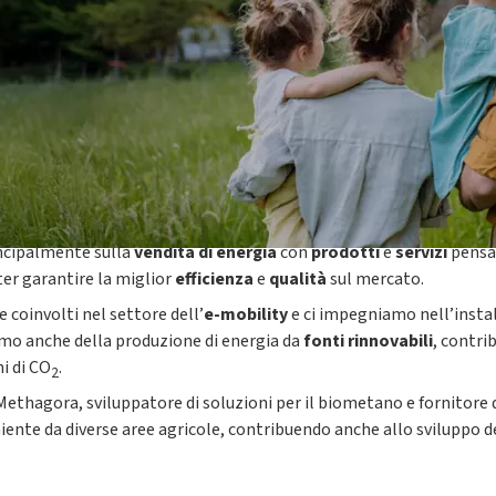
incipalmente sulla
vendita di energia
con
prodotti
e
servizi
pensat
oter garantire la miglior
efficienza
e
qualità
sul mercato.
 coinvolti nel settore dell’
e-mobility
e ci impegniamo nell’installa
mo anche della produzione di energia da
fonti rinnovabili
, contri
ni di CO
.
2
thagora, sviluppatore di soluzioni per il biometano e fornitore di
iente da diverse aree agricole, contribuendo anche allo sviluppo d