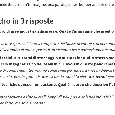
nde dirette (un'immagine, una parola, un verbo) per andare oltre i
ro in 3 risposte
turo di aree industriali dismesse. Qual è l'immagine che megli
, dove però iniziano a comparire dei flussi: di energia, di persone, 
 diventando di nuovo parte di un sistema vivo e potenzialmente utile 
facciali ai sistemi di stoccaggio e misurazione. Allo stesso m
occio ingegneristico del team in cui lavori in questo panoram
di componenti tecnici, ma come sinergia reale tra i nostri diversi 
e con la rete dei punti di ricarica per la mobilità elettrica: tecnolog
tecniche spesso non bastano. Qual è il verbo che descrive l'a
e tecniche e vincoli reali, tempi di sviluppo e obiettivi industriali
en fatto, ma solo su carta"
.