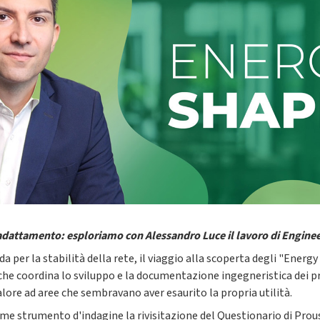
 adattamento: esploriamo con Alessandro Luce il lavoro di Engine
a per la stabilità della rete, il viaggio alla scoperta degli "Energ
he coordina lo sviluppo e la documentazione ingegneristica dei pr
alore ad aree che sembravano aver esaurito la propria utilità.
me strumento d'indagine la rivisitazione del Questionario di Prou