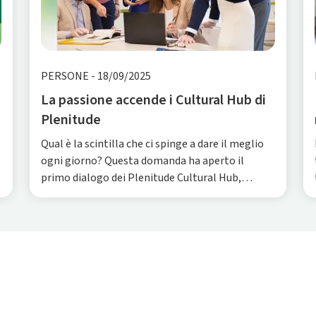
PERSONE
-
18/09/2025
La passione accende i Cultural Hub di
Plenitude
Qual è la scintilla che ci spinge a dare il meglio
ogni giorno? Questa domanda ha aperto il
primo dialogo dei Plenitude Cultural Hub,
l'iniziativa interna a Plenitude per mettere al
centro le persone e i valori che le uniscono.