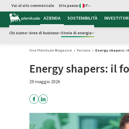
Switch di Lingua
Vai al sito commerciale
Sito paese:
IT
Vai al contenuto principale
AZIENDA
SOSTENIBILITÀ
INVESTITOR
Chi siamo
Aree di business
Storie di energia
One Plenitude Magazine
Persone
Energy shapers: i
Energy shapers: il f
29 maggio 2026