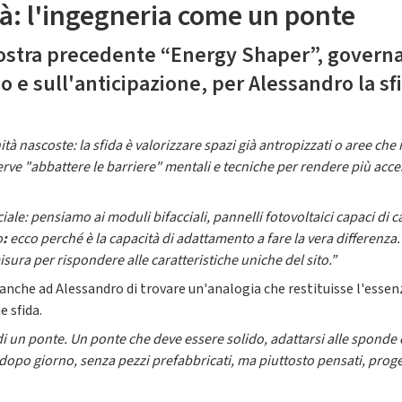
tà: l'ingegneria come un ponte
nostra precedente “Energy Shaper”, governa
o e sull'anticipazione, per Alessandro la sf
ità nascoste: la sfida è valorizzare spazi già antropizzati o aree che 
serve "abbattere le barriere" mentali e tecniche per rendere più acce
ale: pensiamo ai moduli bifacciali, pannelli fotovoltaici capaci di ca
o
:
ecco perché è la capacità di adattamento a fare la vera differenza
ura per rispondere alle caratteristiche uniche del sito.”
nche ad Alessandro di trovare un'analogia che restituisse l'essenza
 sfida.
 di un ponte. Un ponte che deve essere solido, adattarsi alle sponde 
opo giorno, senza pezzi prefabbricati, ma piuttosto pensati, progett