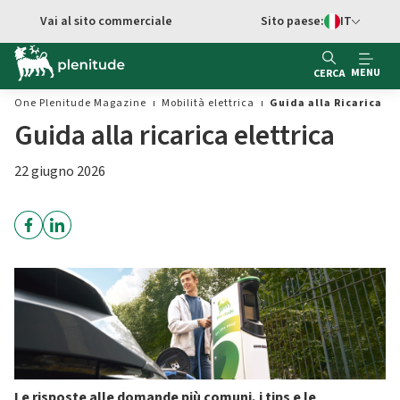
Vai al contenuto principale
Vai al sito commerciale
Sito paese:
IT
Switch di Ling
MENU
CERCA
One Plenitude Magazine
Mobilità elettrica
Guida alla Ricarica El
Guida alla ricarica elettrica
22 giugno 2026
Le risposte alle domande più comuni, i tips e le