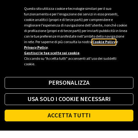
Non solo auto: storia e applicazioni della mobilità
Questo sito utilizza cookie e tecnologie similari per il suo
elettrica
funzionamento e per l’erogazione dei servizi in esso presenti,
Quando si parla di mobilità elettrica, il pensiero corre
cookie analitici (propri e di terze parti) per comprendere e
migliorare l’esperienza di navigazione dell’utente, nonché cookie
alle auto private. In realtà ci muoviamo in un mondo
di profilazione (propri e di terze parti) per inviarti pubblicità in linea
percorso da ruote silenziose e versatili.
con le tue preferenze manifestate nell’ambito della navigazione
in rete. Per saperne di più consulta la nostra
Cookie Policy
e
Privacy Policy
.
Gestisci le tue scelte sui cookie
.
Cliccando su "Accetta tutti" acconsenti all’uso dei suddetti
cookie.
PERSONALIZZA
USA SOLO I COOKIE NECESSARI
ACCETTA TUTTI
Footer