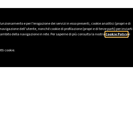
 funzionamento e per l’erogazione dei servizi in esso presenti, cookie analitici (propri e di
avigazione dell’utente, nonché cookie di profilazione (propri e di terze parti) per inviarti
’ambito della navigazione in rete. Per saperne di più consulta la nostra
Cookie Policy
e
tti cookie.
LI
SOCIAL
2025
LinkedIn
tico
Instagram
231
Facebook
lavery Statement
TikTok
I
YouTube