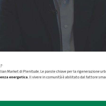
t?
lian Market di Plenitude. Le parole chiave per la rigenerazione urb
cienza energetica
. Il vivere in comunità è abilitato dal fattore sm