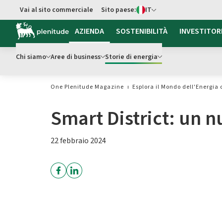
Switch di Lingua
Vai al sito commerciale
Sito paese:
IT
Vai al contenuto principale
AZIENDA
SOSTENIBILITÀ
INVESTITOR
Chi siamo
Aree di business
Storie di energia
One Plenitude Magazine
Esplora il Mondo dell'Energia 
Smart District: un 
22 febbraio 2024