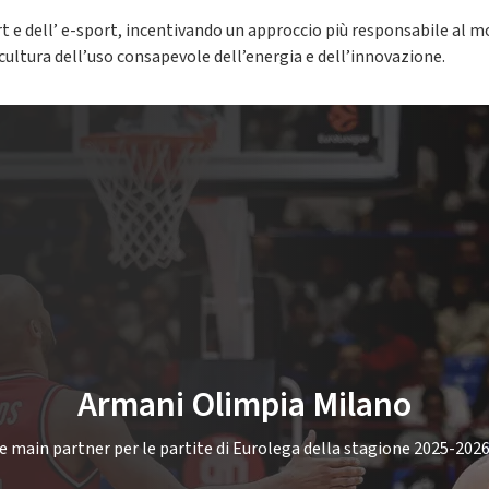
t e dell’ e-sport, incentivando un approccio più responsabile al m
cultura dell’uso consapevole dell’energia e dell’innovazione.
Armani Olimpia Milano
 main partner per le partite di Eurolega della stagione 2025-2026