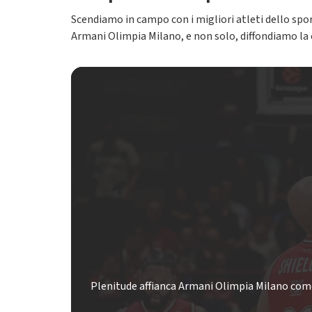
Scendiamo in campo con i migliori atleti dello spor
Armani Olimpia Milano, e non solo, diffondiamo la 
Plenitude affianca Armani Olimpia Milano come