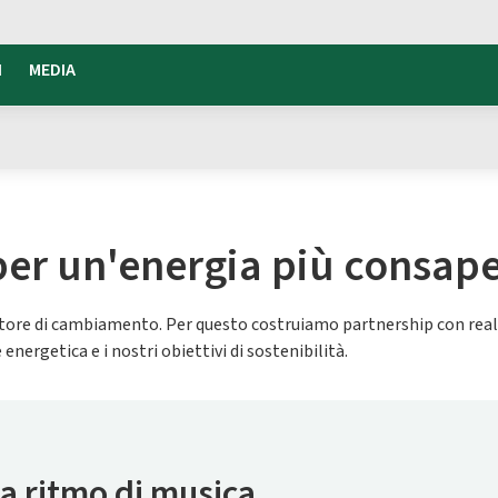
I
MEDIA
 per un'energia più consap
re di cambiamento. Per questo costruiamo partnership con realtà e
nergetica e i nostri obiettivi di sostenibilità.
 a ritmo di musica