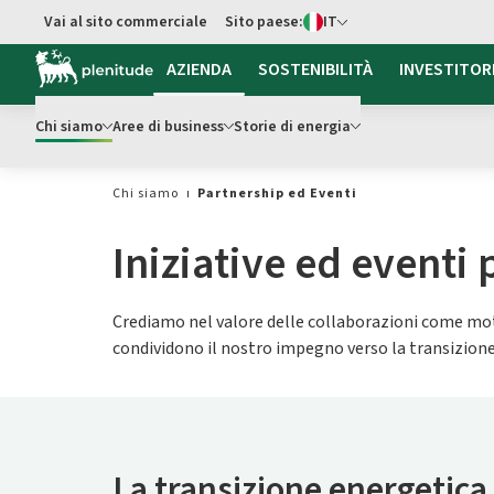
Switch di Lingua
Vai al sito commerciale
Sito paese:
IT
Vai al contenuto principale
AZIENDA
SOSTENIBILITÀ
INVESTITOR
Chi siamo
Aree di business
Storie di energia
Chi siamo
Partnership ed Eventi
Iniziative ed eventi
Crediamo nel valore delle collaborazioni come moto
condividono il nostro impegno verso la transizione e
La transizione energetica