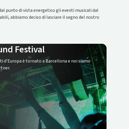
al punto di vista energetico gli eventi musicali dal
abili, abbiamo deciso di lasciare il segno del nostro
nd Festival
anti d’Europa è tornato a Barcellona e noi siamo
rtner.