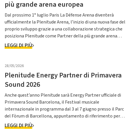
più grande arena europea
Dal prossimo 1° luglio Paris La Défense Arena diventerà
ufficialmente la Plenitude Arena, l’inizio di una nuova fase del
proprio sviluppo grazie a una collaborazione strategica che
posiziona Plenitude come Partner della più grande arena
indoor d’Europa. Questa partnership accompagna
LEGGI DI PIÙ
l’ambizione dell’Arena di affermarsi come luogo di
intrattenime...
28/05/2026
Plenitude Energy Partner di Primavera
Sound 2026
Anche quest’anno Plenitude sarà Energy Partner ufficiale di
Primavera Sound Barcelona, il Festival musicale
internazionale in programma dal 3 al 7 giugno presso il Parc
del Fòrum di Barcellona, appuntamento di riferimento per
un pubblico globale che richiama artisti di primo piano sui
LEGGI DI PIÙ