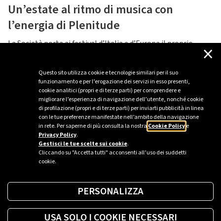
Un’estate al ritmo di musica con
l’energia di Plenitude
La Società porta ai festival d’Italia e d’Europa il proprio
×
impegno per la divulgazione della cultura dell’efficienza e del
risparmio energetico
Questo sito utilizza cookie e tecnologie similari per il suo
LEGGI DI PIÙ
funzionamento e per l’erogazione dei servizi in esso presenti,
cookie analitici (propri e di terze parti) per comprendere e
migliorare l’esperienza di navigazione dell’utente, nonché cookie
di profilazione (propri e di terze parti) per inviarti pubblicità in linea
con le tue preferenze manifestate nell’ambito della navigazione
in rete. Per saperne di più consulta la nostra
1
2
Cookie Policy
e
Privacy Policy
.
Gestisci le tue scelte sui cookie
.
Cliccando su "Accetta tutti" acconsenti all’uso dei suddetti
cookie.
PERSONALIZZA
USA SOLO I COOKIE NECESSARI