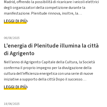
Madrid, offrendo la possibilità di ricaricare i veicoli elettrici
degli organizzatori della competizione durante la
manifestazione. Plenitude rinnova, inoltre, la
sponsorizzazione della Maglia Bianca e conferma Óscar
LEGGI DI PIÙ
Freire come ambasciatore ufficiale Plenitude, per il quarto
anno consecuti...
06/08/2025
L’energia di Plenitude illumina la città
di Agrigento
Nell’anno di Agrigento Capitale della Cultura, la Società
conferma il proprio impegno per la divulgazione della
cultura dell’efficienza energetica con una serie di nuove
iniziative a supporto della città Dopo il successo
dell’edizione 2024, Plenitude rinnova la collaborazione con
LEGGI DI PIÙ
Festivalle diventando Main Partner del festival
internazionale di ...
18/06/2025