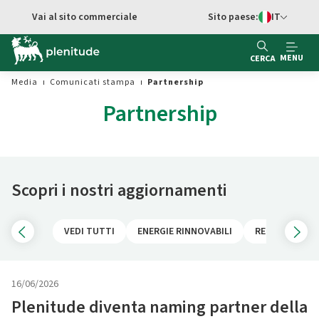
Vai al contenuto principale
Vai al sito commerciale
Sito paese:
IT
Switch di Ling
MENU
CERCA
Media
Comunicati stampa
Partnership
Partnership
Scopri i nostri aggiornamenti
VEDI TUTTI
ENERGIE RINNOVABILI
RETAIL
MO
16/06/2026
Plenitude diventa naming partner della