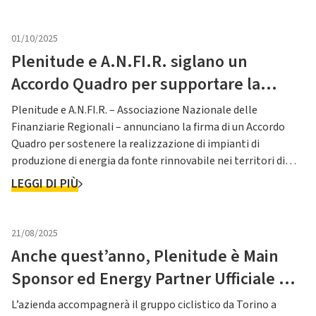
propri palchi. A segnare l’edizione 2026: Massive Attack, The...
01/10/2025
Plenitude e A.N.FI.R. siglano un
Accordo Quadro per supportare la
transizione energetica nei territori
Plenitude e A.N.FI.R. – Associazione Nazionale delle
regionali
Finanziarie Regionali – annunciano la firma di un Accordo
Quadro per sostenere la realizzazione di impianti di
produzione di energia da fonte rinnovabile nei territori di
competenza delle Finanziarie Regionali. L’accordo ha
LEGGI DI PIÙ
l’obiettivo di sostenere, le piccole e medie imprese (PMI),
presenti n...
21/08/2025
Anche quest’anno, Plenitude è Main
Sponsor ed Energy Partner Ufficiale de
La Vuelta
L’azienda accompagnerà il gruppo ciclistico da Torino a