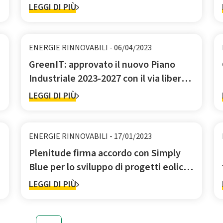
sviluppo del proprio business retail
LEGGI DI PIÙ
all’estero
ENERGIE RINNOVABILI
-
06/04/2023
GreenIT: approvato il nuovo Piano
Industriale 2023-2027 con il via libera
dagli azionisti al sostegno finanziario
LEGGI DI PIÙ
ENERGIE RINNOVABILI
-
17/01/2023
Plenitude firma accordo con Simply
Blue per lo sviluppo di progetti eolici
offshore galleggianti in Italia
LEGGI DI PIÙ