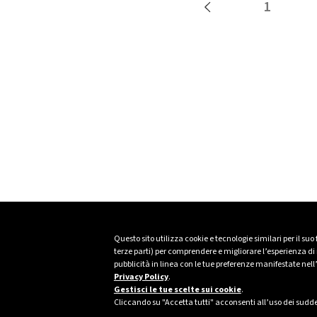
1
Questo sito utilizza cookie e tecnologie similari per il suo
terze parti) per comprendere e migliorare l’esperienza di n
pubblicità in linea con le tue preferenze manifestate nell
Privacy Policy
.
Gestisci le tue scelte sui cookie
.
Cliccando su "Accetta tutti" acconsenti all’uso dei sudde