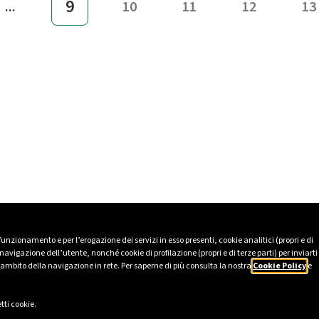
9
...
10
11
12
13
 funzionamento e per l’erogazione dei servizi in esso presenti, cookie analitici (propri e di
avigazione dell’utente, nonché cookie di profilazione (propri e di terze parti) per inviarti
’ambito della navigazione in rete. Per saperne di più consulta la nostra
Cookie Policy
e
tti cookie.