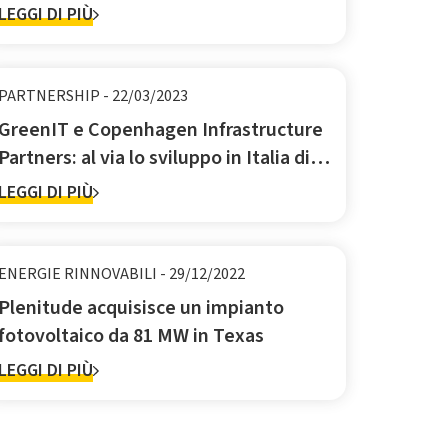
costruzione di una delle più grandi reti
LEGGI DI PIÙ
di ricarica elettrica ad alta velocità in
Europa
PARTNERSHIP
-
22/03/2023
GreenIT e Copenhagen Infrastructure
Partners: al via lo sviluppo in Italia di
tre parchi eolici offshore galleggianti
LEGGI DI PIÙ
da 2 GW
ENERGIE RINNOVABILI
-
29/12/2022
Plenitude acquisisce un impianto
fotovoltaico da 81 MW in Texas
LEGGI DI PIÙ