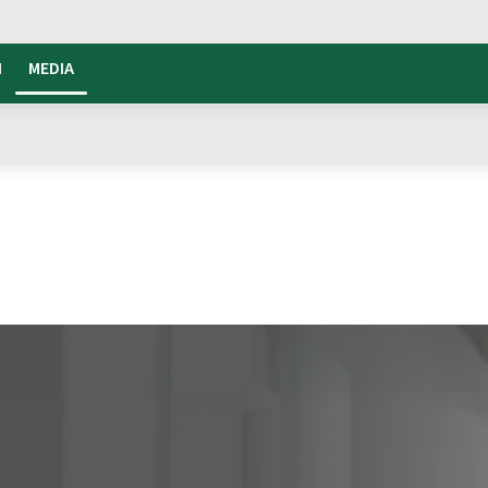
I
MEDIA
Plenitude.