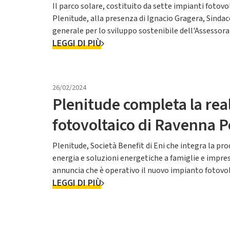
realizzato dalla Società
Il parco solare, costituito da sette impianti fotovo
Plenitude, alla presenza di Ignacio Gragera, Sindaco
generale per lo sviluppo sostenibile dell'Assessora
LEGGI DI PIÙ
sostenibile dell'Estrem...
26/02/2024
Plenitude completa la rea
fotovoltaico di Ravenna P
Plenitude, Società Benefit di Eni che integra la prod
energia e soluzioni energetiche a famiglie e imprese 
annuncia che è operativo il nuovo impianto fotovol
LEGGI DI PIÙ
installat...