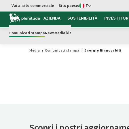
Switch di Lingua
Vai al sito commerciale
Sito paese:
IT
Vai al contenuto principale
AZIENDA
SOSTENIBILITÀ
INVESTITOR
Comunicati stampa
News
Media kit
Media
Comunicati stampa
Energie Rinnovabili
Scopri i nostri aggiornam