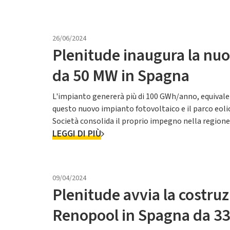
26/06/2024
Plenitude inaugura la nuov
da 50 MW in Spagna
L'impianto genererà più di 100 GWh/anno, equivalen
questo nuovo impianto fotovoltaico e il parco eoli
Società consolida il proprio impegno nella regione
LEGGI DI PIÙ
Torrejoncillo del Rey (...
09/04/2024
Plenitude avvia la costruz
Renopool in Spagna da 33