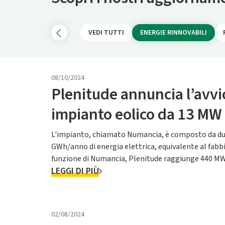
VEDI TUTTI
ENERGIE RINNOVABILI
08/10/2024
Plenitude annuncia l’avvi
impianto eolico da 13 MW 
L'impianto, chiamato Numancia, è composto da due 
GWh/anno di energia elettrica, equivalente al fabbi
funzione di Numancia, Plenitude raggiunge 440 MW d
LEGGI DI PIÙ
generazione di energia solare ...
02/08/2024