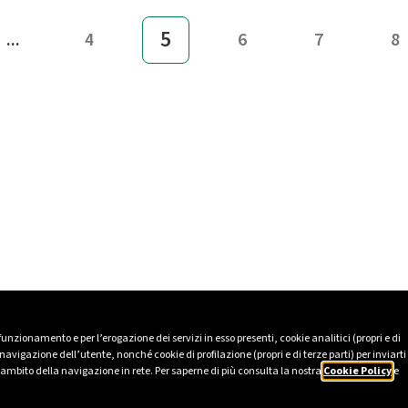
5
...
4
6
7
8
 funzionamento e per l’erogazione dei servizi in esso presenti, cookie analitici (propri e di
avigazione dell’utente, nonché cookie di profilazione (propri e di terze parti) per inviarti
’ambito della navigazione in rete. Per saperne di più consulta la nostra
Cookie Policy
e