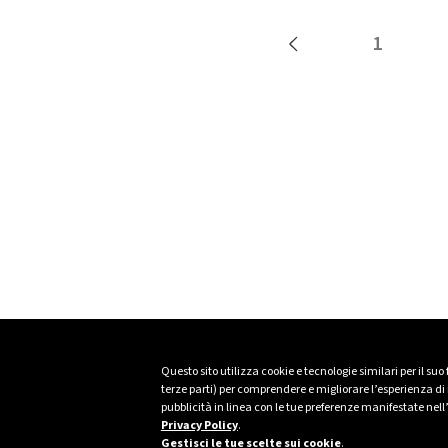
1
Questo sito utilizza cookie e tecnologie similari per il suo
terze parti) per comprendere e migliorare l’esperienza di n
pubblicità in linea con le tue preferenze manifestate nell
Privacy Policy
.
Gestisci le tue scelte sui cookie
.