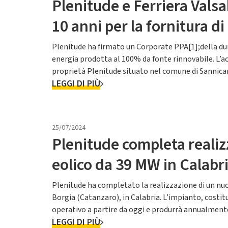
Plenitude e Ferriera Vals
10 anni per la fornitura d
Plenitude ha firmato un Corporate PPA[1];della dura
energia prodotta al 100% da fonte rinnovabile. L’ac
proprietà Plenitude situato nel comune di Sannicand
LEGGI DI PIÙ
generata dall’im...
25/07/2024
Plenitude completa realiz
eolico da 39 MW in Calabr
Plenitude ha completato la realizzazione di un nu
Borgia (Catanzaro), in Calabria. L’impianto, costi
operativo a partire da oggi e produrrà annualmente
LEGGI DI PIÙ
oltre 30.000 famiglie[1]. Q...